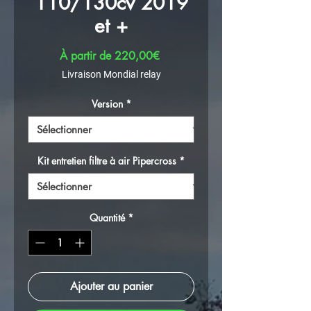
110/130cv 2019
et +
Prix promotionnel
À partir de
220,00€
Livraison Mondial relay
Version
*
Kit entretien filtre à air Pipercross
*
Quantité
*
Ajouter au panier