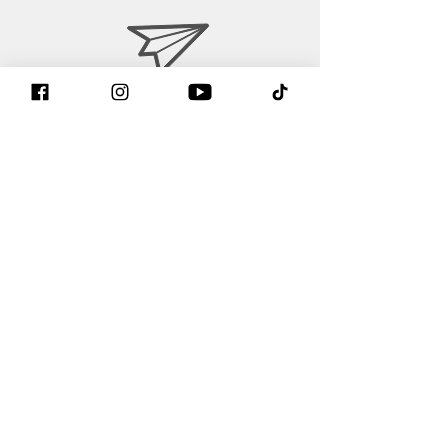
contact@gtintake.com
Formulaire de contact
Retrouvez nous sur faceboo
k