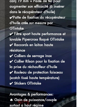
can) 19 mm + Paille de fer pour
augmenter son efficacité (à insérer
dans le récupérateur d'huile)
✔️Patte de fixation du récupérateur
d'huile crée sur mesure par
GTintake
✔️ Filtre sport haute performance et
lavable Pipercross floqué GTintake
✔️ Raccords en laiton haute
résistance
✔️ Colliers de serrage inox
✔️ Collier Rilsan pour la fixation de
la prise du réchauffeur d'huile
✔️ Rouleau de protection faisceau
(scotch tissé haute température)
✔️ Stickers GTIntake
Avantages & performances:
🔥 Gain de puissance/couple
surtout a haut régime