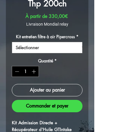
Thp 200ch
Prix promotionnel
À partir de
330,00€
Livraison Mondial relay
Kit entretien filtre à air Pipercross
*
Quantité
*
Ajouter au panier
Commander et payer
Kit Admission Directe +
Récupérateur d’Huile GTIntake