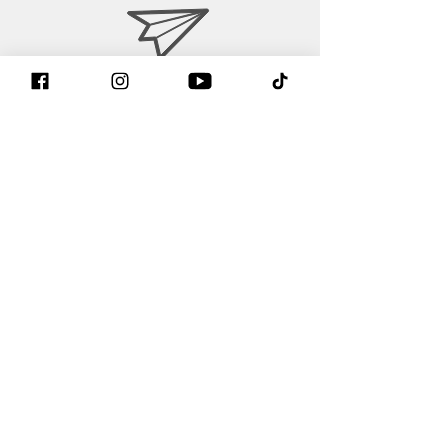
contact@gtintake.com
Formulaire de contact
Retrouvez nous sur faceboo
k