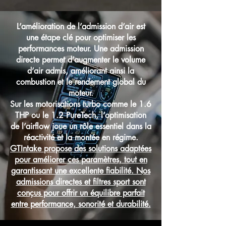
L’amélioration de l’admission d’air est
une étape clé pour optimiser les
performances moteur. Une admission
directe permet d’augmenter le volume
d’air admis, améliorant ainsi la
combustion et le rendement global du
moteur.
Sur les motorisations turbo comme le 1.6
THP ou le 1.2 PureTech, l’optimisation
de l’airflow joue un rôle essentiel dans la
réactivité et la montée en régime.
GTIntake propose des solutions adaptées
pour améliorer ces paramètres, tout en
garantissant une excellente fiabilité. Nos
admissions directes et filtres sport sont
conçus pour offrir un équilibre parfait
entre performance, sonorité et durabilité.