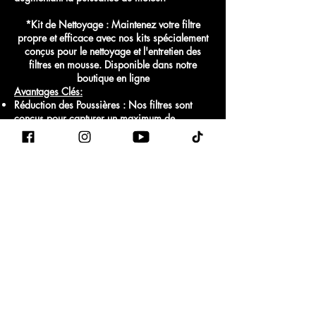
*Kit de Nettoyage : Maintenez votre filtre
propre et efficace avec nos kits spécialement
conçus pour le nettoyage et l'entretien des
filtres en mousse. Disponible dans notre
boutique en ligne
Avantages Clés:
Réduction des Poussières : Nos filtres sont
conçus pour capturer un maximum de
poussières, garantissant ainsi une meilleure
protection du moteur.
Amélioration de l’Induction : Grâce à une
induction optimisée, votre moteur peut respirer
mieux et produire plus de puissance.
Performance à Bas Régime : Nos kits sont
conçus pour améliorer les performances
même à bas régime, pour une conduite plus
fluide et réactive.
Air Chaud vs Air Froid : Nos systèmes sont
conçus pour capter l'air froid plutôt que l'air
chaud du compartiment-moteur notamment
grâce à nos boucliers thermiques ayant reçu
un traitement d’anodisation pour une