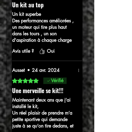
Un kit au top
Un kit superbe
Des performances améliorées ,
un moteur qui tire plus haut
dans les tours , un son
d'aspiration à chaque charge
du turbo , et le mieux , c'est
Avis utile ?
Oui
que les concepteurs sont cool !
On peut discuter avec eux , ils
sont a l'écoute , et ça c'est rare
Ausset
•
24 avr. 2024
de nos jours !
Bravo pour votre boulot
Noté 5 sur 5.
Vérifié
Une merveille se kit!!!
Maintenant deux ans que j’ai
installé le kit,
Un réel plaisir de prendre m’a
petite sportive qui demande
juste à se qu’on tire dedans, et