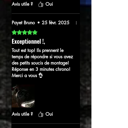
Avis utile ?
Oui
plaisir de conduire même à un
âge de + de 63 ans. 👍
Payet Bruno
•
25 févr. 2025
Noté 5 sur 5.
Exceptionnel !,
Tout est top! Ils prennent le
temps de répondre si vous avez
des petits soucis de montage!
Réponse en 3 minutes chrono!
Merci a vous 👌
Avis utile ?
Oui