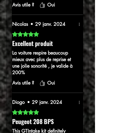
le kit change vraiment tts,
Avis utile ?
Oui
sonorités.. performances..
De vrais passionnés qui aimes
faire kiffer des amateurs comme
Nicolas
•
29 janv. 2024
moi..
Enfin rien a dire sur votre
Noté 5 sur 5.
travail…
Excellent produit
Merci à ttes l’équipe pour votre
humanité et votre partage de la
La voiture respire beaucoup
passion automobile..
mieux avec plus de reprise et
une jolie sonorité , je valide à
200%
Avis utile ?
Oui
Diogo
•
29 janv. 2024
Noté 5 sur 5.
Peugeot 208 BPS
This GTIntake kit definitely