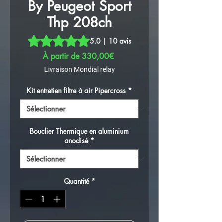
By Peugeot Sport
Thp 208ch
La note est de 5.0 sur cinq étoiles selon 10 avis
5.0 | 10 avis
Prix promotionnel
À partir de
330,00€
Livraison Mondial relay
Kit entretien filtre à air Pipercross
*
Bouclier Thermique en aluminium
anodisé
*
Quantité
*