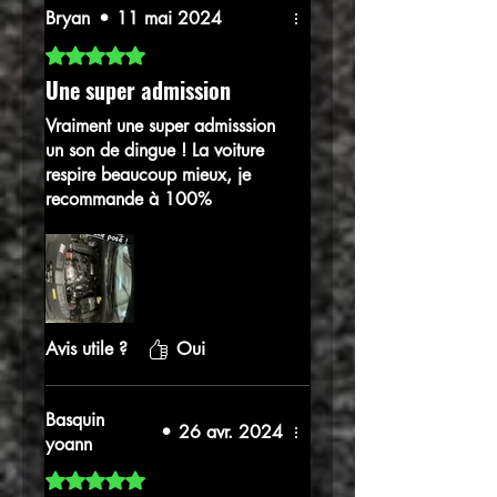
Bryan
•
11 mai 2024
Noté 5 sur 5.
Une super admission
Vraiment une super admisssion
un son de dingue ! La voiture
respire beaucoup mieux, je
recommande à 100%
Avis utile ?
Oui
Basquin
•
26 avr. 2024
yoann
Noté 5 sur 5.