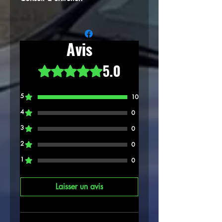
⚠️N'oubliez pas votre kit d'entretien,
indispensable pour huiler et entretenir
périodiquement votre filtre à air afin de
Avis
garantir sa bonne longévité dans le
temps
5.0
Noté 5 sur 5.
5
10
4
0
3
0
2
0
1
0
Laisser un avis