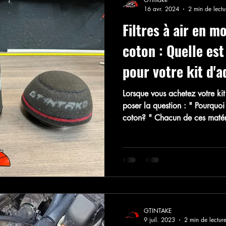
16 avr. 2024
2 min de lectu
Filtres à air en mo
coton : Quelle est
pour votre kit d'a
Lorsque vous achetez votre ki
poser la question : " Pourquoi 
coton? " Chacun de ces matér
inconvénients, examinons de pl
en mousse : Les filtres à air e
à capturer les particules fines 
Efficacité de filtration : Les fi
GTINTAKE
9 juil. 2023
2 min de lectur