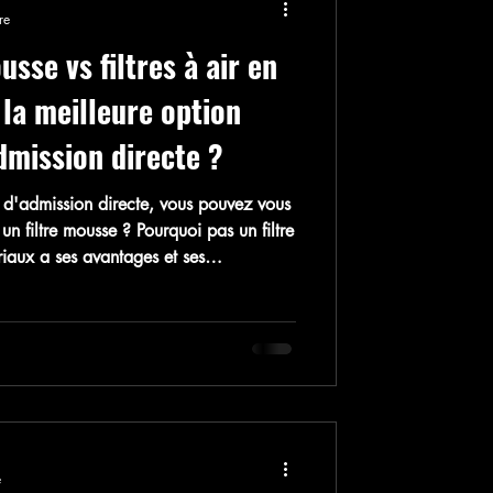
re
usse vs filtres à air en
 la meilleure option
dmission directe ?
t d'admission directe, vous pouvez vous
un filtre mousse ? Pourquoi pas un filtre
iaux a ses avantages et ses
us près ces deux options. Filtres à air
n mousse sont connus pour leur efficacité
et les contaminants. Points positifs :
ltres à air en mousse ont une struc
e