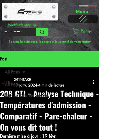
Menu
Worldwide shipping
Panier
Boostez la puissance, le couple et la sonorité de votre moteur
Post
All Posts
GTINTAKE
All Posts
17 janv. 2024
4 min de lecture
208 GTI - Analyse Technique -
Explications Techniques
Températures d'admission -
Comparatif - Pare-chaleur -
On vous dit tout !
Dernière mise à jour :
19 févr.