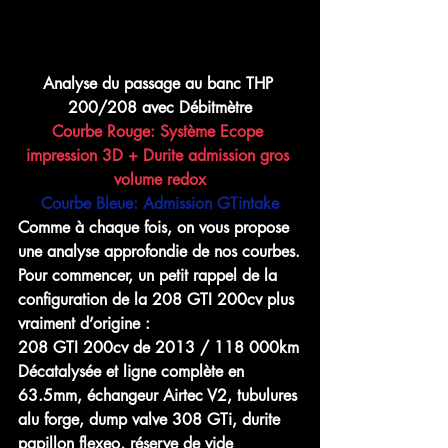
Analyse du passage au banc THP 
200/208 avec Débitmètre
Courbe Rouge: Système Ecope 
impression 3D + Durite admission gros 
volume redox
Courbe Bleue: Admission GTintake
Comme à chaque fois, on vous propose 
une analyse approfondie de nos courbes.
Pour commencer, un petit rappel de la 
configuration de la 208 GTI 200cv plus 
vraiment d’origine :
208 GTI 200cv de 2013 / 118 000km
Décatalysée et ligne complète en 
63.5mm, échangeur Airtec V2, tubulures 
alu forge, dump valve 308 GTi, durite 
papillon flexeo, réserve de vide 