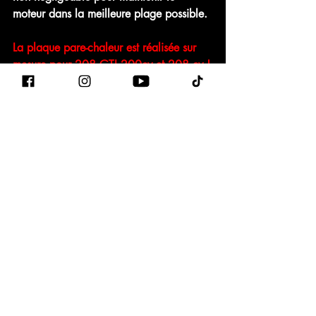
moteur dans la meilleure plage possible.
La plaque pare-chaleur est réalisée sur 
mesure pour 208 GTI 200cv et 208 cv !
Votre kit pour Peugeot 208 vous attends ici
Posts récents
Voir tout