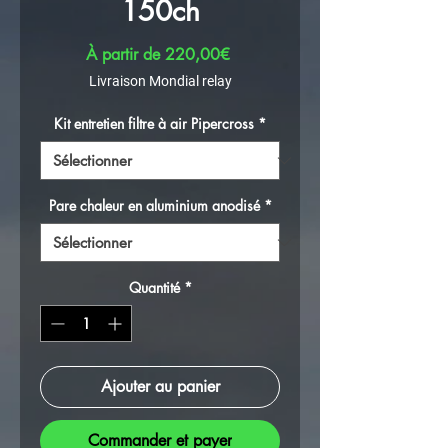
150ch
Prix promotionnel
À partir de
220,00€
Livraison Mondial relay
Kit entretien filtre à air Pipercross
*
Pare chaleur en aluminium anodisé
*
Quantité
*
Ajouter au panier
Commander et payer